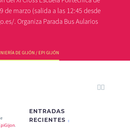
19 de marzo (salida a las 12:45 desde
1go.es/. Organiza Parada Bus Aularios
IERÍA DE GIJÓN / EPI GIJÓN


ENTRADAS
de
RECIENTES
EpiGijon
.