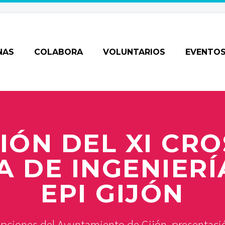
NAS
COLABORA
VOLUNTARIOS
EVENTO
IÓN DEL XI CRO
 DE INGENIERÍ
EPI GIJÓN
pciones del Ayuntamiento de Gijón, presentación