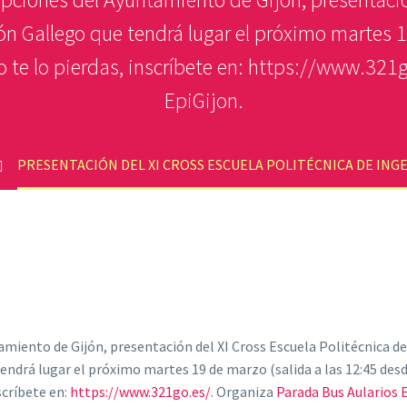
món Gallego que tendrá lugar el próximo martes 
No te lo pierdas, inscríbete en: https://www.32
EpiGijon.
PRESENTACIÓN DEL XI CROSS ESCUELA POLITÉCNICA DE INGEN
amiento de Gijón, presentación del XI Cross Escuela Politécnica de
ndrá lugar el próximo martes 19 de marzo (salida a las 12:45 des
scríbete en:
https://www.321go.es/
. Organiza
Parada Bus Aularios 