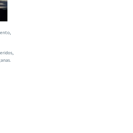
iento,
eridos,
ganas.