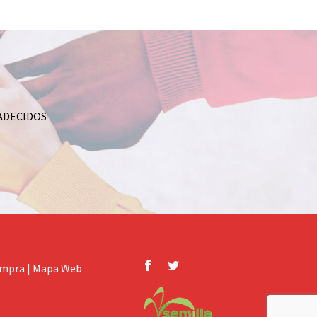
ADECIDOS
ompra
|
Mapa Web