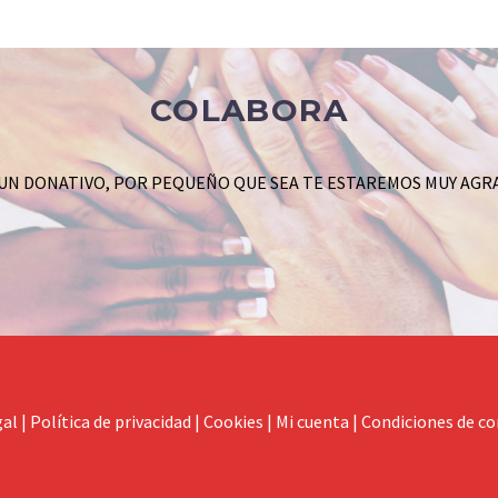
COLABORA
 UN DONATIVO, POR PEQUEÑO QUE SEA TE ESTAREMOS MUY AGR
gal
|
Política de privacidad
|
Cookies
|
Mi cuenta
|
Condiciones de c