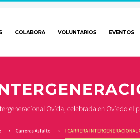
S
COLABORA
VOLUNTARIOS
EVENTOS
INTERGENERAC
 Intergeneracional Ovida, celebrada en Oviedo el
e
Carreras Asfalto
I CARRERA INTERGENERACIONAL 